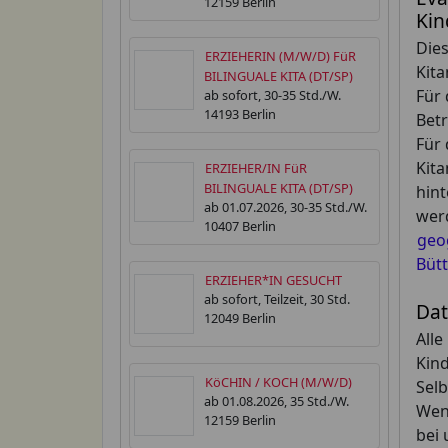
12159 Berlin
Kin
Dies
ERZIEHERIN (M/W/D) FüR
Kita
BILINGUALE KITA (DT/SP)
Für 
ab sofort, 30-35 Std./W.
14193 Berlin
Betr
Für 
Kita
ERZIEHER/IN FüR
BILINGUALE KITA (DT/SP)
hint
ab 01.07.2026, 30-35 Std./W.
wer
10407 Berlin
geo
Büt
ERZIEHER*IN GESUCHT
ab sofort, Teilzeit, 30 Std.
Dat
12049 Berlin
Alle
Kin
KöCHIN / KOCH (M/W/D)
Selb
ab 01.08.2026, 35 Std./W.
Wenn
12159 Berlin
bei 