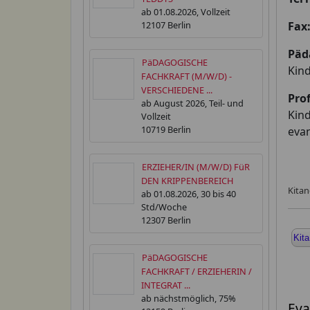
ab 01.08.2026, Vollzeit
12107 Berlin
Fa
Päd
PäDAGOGISCHE
Kind
FACHKRAFT (M/W/D) -
VERSCHIEDENE ...
Prof
ab August 2026, Teil- und
Kin
Vollzeit
10719 Berlin
evan
ERZIEHER/IN (M/W/D) FüR
DEN KRIPPENBEREICH
Kitan
ab 01.08.2026, 30 bis 40
Std/Woche
12307 Berlin
Kita
PäDAGOGISCHE
FACHKRAFT / ERZIEHERIN /
INTEGRAT ...
ab nächstmöglich, 75%
Eva