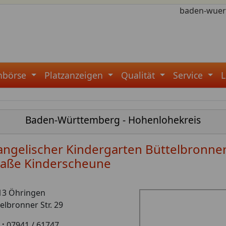
baden-wuer
enbörse
Platzanzeigen
Qualität
Service
Baden-Württemberg - Hohenlohekreis
angelischer Kindergarten Büttelbronne
raße Kinderscheune
13 Öhringen
elbronner Str. 29
.:
07941 / 61747