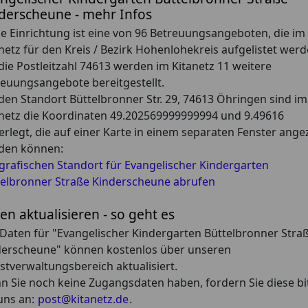
derscheune - mehr Infos
e Einrichtung ist eine von 96 Betreuungsangeboten, die im
netz für den Kreis / Bezirk Hohenlohekreis aufgelistet werd
die Postleitzahl 74613 werden im Kitanetz 11 weitere
euungsangebote bereitgestellt.
den Standort Büttelbronner Str. 29, 74613 Öhringen sind im
netz die Koordinaten 49.202569999999994 und 9.49616
erlegt, die auf einer Karte in einem separaten Fenster ange
den können:
grafischen Standort für Evangelischer Kindergarten
telbronner Straße Kinderscheune abrufen
en aktualisieren - so geht es
 Daten für "Evangelischer Kindergarten Büttelbronner Stra
derscheune" können kostenlos über unseren
stverwaltungsbereich aktualisiert.
 Sie noch keine Zugangsdaten haben, fordern Sie diese bi
uns an:
post@kitanetz.de
.