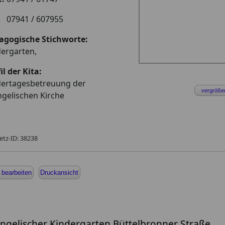
x:
07941 / 607955
agogische Stichworte:
ergarten,
il der Kita:
dertagesbetreuung der
vergröße
gelischen Kirche
etz-ID: 38238
 bearbeiten
Druckansicht
ngelischer Kindergarten Büttelbronner Straße