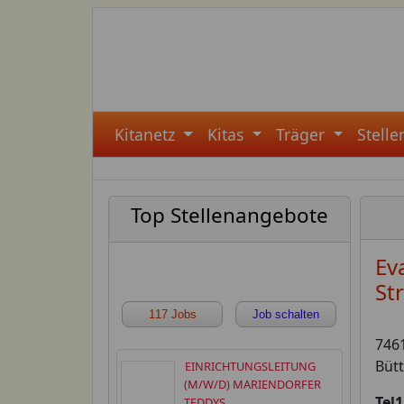
Kitanetz
Kitas
Träger
Stell
Top Stellenangebote
Ev
St
117 Jobs
Job schalten
746
Bütt
EINRICHTUNGSLEITUNG
(M/W/D) MARIENDORFER
Tel1
TEDDYS