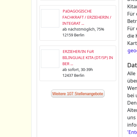
Kita
PäDAGOGISCHE
Für 
FACHKRAFT / ERZIEHERIN /
Betr
INTEGRAT ...
Für 
ab nächstmöglich, 75%
12159 Berlin
die 
Kart
geog
ERZIEHER/IN FüR
BILINGUALE KITA (DT/SP) IN
BER ...
Dat
ab sofort, 30-39h
Alle
12437 Berlin
über
Wenn
Weitere 107 Stellenangebote
bei 
Den 
Alte
uns
info
'Ent