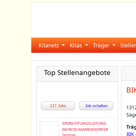
Kitanetz
Kitas
Träger
Stell
Top Stellenangebote
BIK
117 Jobs
Job schalten
1312
Säg
EINRICHTUNGSLEITUNG
Träg
(M/W/D) MARIENDORFER
BIK 
TEDDYS