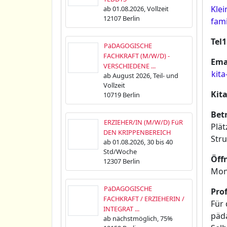
Kle
ab 01.08.2026, Vollzeit
12107 Berlin
fam
Tel1
PäDAGOGISCHE
FACHKRAFT (M/W/D) -
Ema
VERSCHIEDENE ...
kit
ab August 2026, Teil- und
Vollzeit
Kit
10719 Berlin
Bet
ERZIEHER/IN (M/W/D) FüR
Plät
DEN KRIPPENBEREICH
Stru
ab 01.08.2026, 30 bis 40
Std/Woche
Öff
12307 Berlin
Mont
PäDAGOGISCHE
Prof
FACHKRAFT / ERZIEHERIN /
Für 
INTEGRAT ...
päda
ab nächstmöglich, 75%