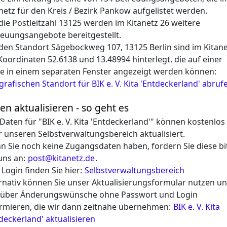
netz für den Kreis / Bezirk Pankow aufgelistet werden.
die Postleitzahl 13125 werden im Kitanetz 26 weitere
euungsangebote bereitgestellt.
den Standort Sägebockweg 107, 13125 Berlin sind im Kitane
Koordinaten 52.6138 und 13.48994 hinterlegt, die auf einer
e in einem separaten Fenster angezeigt werden können:
rafischen Standort für BIK e. V. Kita 'Entdeckerland' abruf
en aktualisieren - so geht es
 Daten für "BIK e. V. Kita 'Entdeckerland'" können kostenlos
 unseren Selbstverwaltungsbereich aktualisiert.
 Sie noch keine Zugangsdaten haben, fordern Sie diese bi
uns an:
post@kitanetz.de
.
Login finden Sie hier:
Selbstverwaltungsbereich
rnativ können Sie unser Aktualisierungsformular nutzen u
 über Änderungswünsche ohne Passwort und Login
rmieren, die wir dann zeitnahe übernehmen:
BIK e. V. Kita
deckerland' aktualisieren