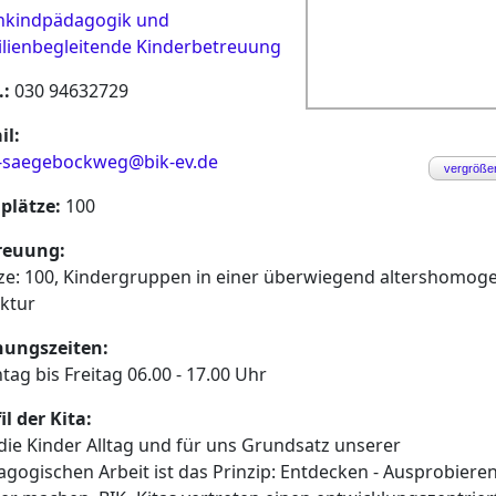
inkindpädagogik und
ilienbegleitende Kinderbetreuung
.:
030 94632729
il:
a-saegebockweg@bik-ev.de
vergröße
aplätze:
100
reuung:
ze: 100, Kindergruppen in einer überwiegend altershomog
ktur
nungszeiten:
ag bis Freitag 06.00 - 17.00 Uhr
il der Kita:
die Kinder Alltag und für uns Grundsatz unserer
gogischen Arbeit ist das Prinzip: Entdecken - Ausprobieren