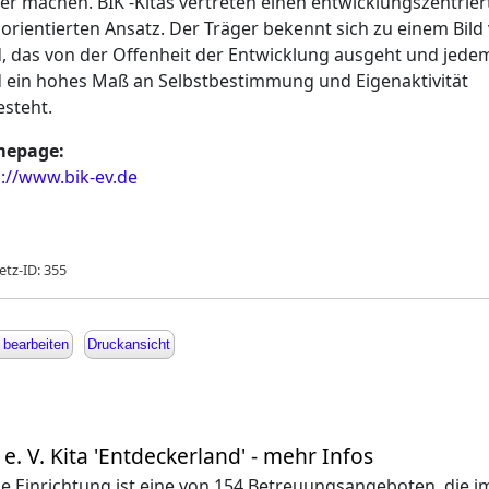
er machen. BIK -Kitas vertreten einen entwicklungszentrier
orientierten Ansatz. Der Träger bekennt sich zu einem Bil
, das von der Offenheit der Entwicklung ausgeht und jede
 ein hohes Maß an Selbstbestimmung und Eigenaktivität
steht.
epage:
://www.bik-ev.de
etz-ID: 355
 bearbeiten
Druckansicht
 e. V. Kita 'Entdeckerland' - mehr Infos
e Einrichtung ist eine von 154 Betreuungsangeboten, die i