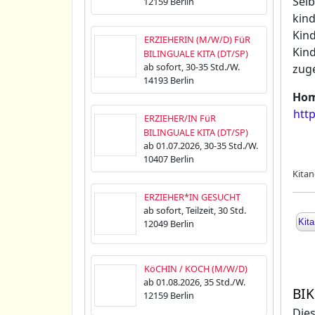
Selb
12159 Berlin
kind
Kind
ERZIEHERIN (M/W/D) FüR
Kind
BILINGUALE KITA (DT/SP)
ab sofort, 30-35 Std./W.
zuge
14193 Berlin
Hom
http
ERZIEHER/IN FüR
BILINGUALE KITA (DT/SP)
ab 01.07.2026, 30-35 Std./W.
10407 Berlin
Kitan
ERZIEHER*IN GESUCHT
ab sofort, Teilzeit, 30 Std.
Kita
12049 Berlin
KöCHIN / KOCH (M/W/D)
ab 01.08.2026, 35 Std./W.
BIK
12159 Berlin
Dies