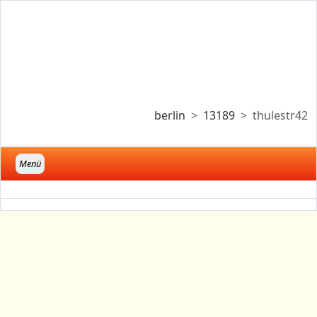
berlin
13189
thulestr42
Menü