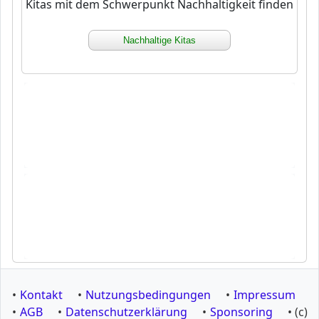
Kitas mit dem Schwerpunkt Nachhaltigkeit finden
Nachhaltige Kitas
xx xx xx xx xx xx xx xx xx xx xx xx xx xx xx xx xx
xx xx xx xx xx xx xx xx xx xx xx xx xx xx xx xx xx
xx xx xx xx xx xx xx xx xx
xx xx xx xx xx xx xx xx xx xx xx xx xx xx xx xx xx
xx xx xx xx xx xx xx xx xx xx xx xx xx xx xx xx xx
xx xx xx xx xx xx xx xx xx
•
Kontakt
•
Nutzungsbedingungen
•
Impressum
•
AGB
•
Datenschutzerklärung
•
Sponsoring
• (c)