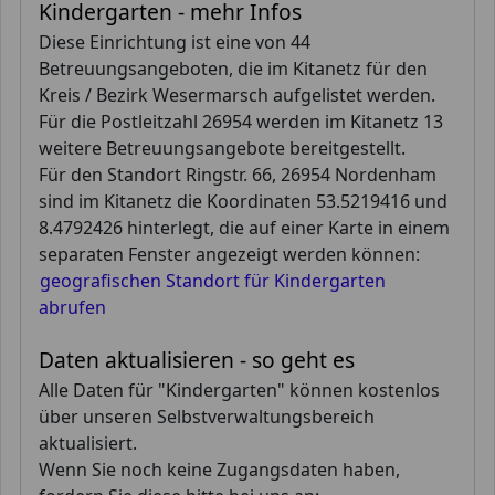
Kindergarten - mehr Infos
Diese Einrichtung ist eine von 44
Betreuungsangeboten, die im Kitanetz für den
Kreis / Bezirk Wesermarsch aufgelistet werden.
Für die Postleitzahl 26954 werden im Kitanetz 13
weitere Betreuungsangebote bereitgestellt.
Für den Standort Ringstr. 66, 26954 Nordenham
sind im Kitanetz die Koordinaten 53.5219416 und
8.4792426 hinterlegt, die auf einer Karte in einem
separaten Fenster angezeigt werden können:
geografischen Standort für Kindergarten
abrufen
Daten aktualisieren - so geht es
Alle Daten für "Kindergarten" können kostenlos
über unseren Selbstverwaltungsbereich
aktualisiert.
Wenn Sie noch keine Zugangsdaten haben,