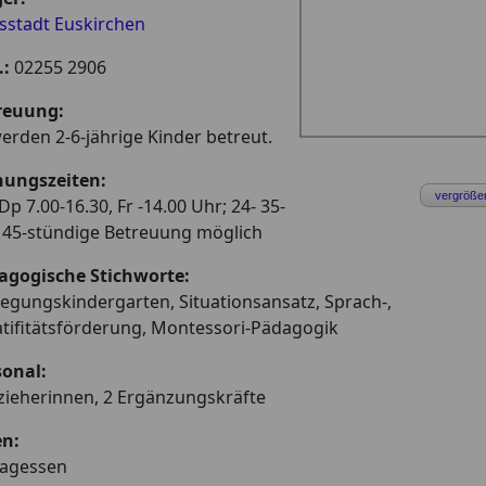
sstadt Euskirchen
.:
02255 2906
reuung:
erden 2-6-jährige Kinder betreut.
nungszeiten:
vergröße
p 7.00-16.30, Fr -14.00 Uhr; 24- 35-
 45-stündige Betreuung möglich
agogische Stichworte:
gungskindergarten, Situationsansatz, Sprach-,
tifitätsförderung, Montessori-Pädagogik
sonal:
zieherinnen, 2 Ergänzungskräfte
en:
tagessen