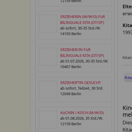
12159 Berlin
Elt
erw
ERZIEHERIN (M/W/D) FüR
BILINGUALE KITA (DT/SP)
Kit
ab sofort, 30-35 Std./W.
199
14193 Berlin
ERZIEHER/IN FüR
BILINGUALE KITA (DT/SP)
Kitan
ab 01.07.2026, 30-35 Std./W.
10407 Berlin
Kita
ERZIEHER*IN GESUCHT
ab sofort, Teilzeit, 30 Std.
12049 Berlin
Kin
KöCHIN / KOCH (M/W/D)
meh
ab 01.08.2026, 35 Std./W.
Dies
12159 Berlin
Kita