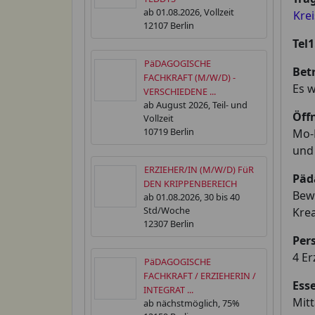
ab 01.08.2026, Vollzeit
Krei
12107 Berlin
Tel1
PäDAGOGISCHE
Bet
FACHKRAFT (M/W/D) -
Es w
VERSCHIEDENE ...
ab August 2026, Teil- und
Öff
Vollzeit
10719 Berlin
Mo-D
und
ERZIEHER/IN (M/W/D) FüR
Päd
DEN KRIPPENBEREICH
Bewe
ab 01.08.2026, 30 bis 40
Std/Woche
Krea
12307 Berlin
Per
4 Er
PäDAGOGISCHE
FACHKRAFT / ERZIEHERIN /
Ess
INTEGRAT ...
Mit
ab nächstmöglich, 75%