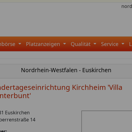
nord
enbörse
Platzanzeigen
Qualität
Service
Nordrhein-Westfalen - Euskirchen
ndertageseinrichtung Kirchheim 'Villa
nterbunt'
81 Euskirchen
perrenstraße 14
er: