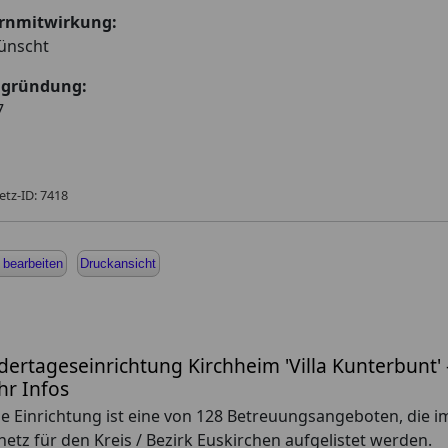
ernmitwirkung:
ünscht
agründung:
7
etz-ID: 7418
 bearbeiten
Druckansicht
dertageseinrichtung Kirchheim 'Villa Kunterbunt' 
r Infos
e Einrichtung ist eine von 128 Betreuungsangeboten, die i
netz für den Kreis / Bezirk Euskirchen aufgelistet werden.