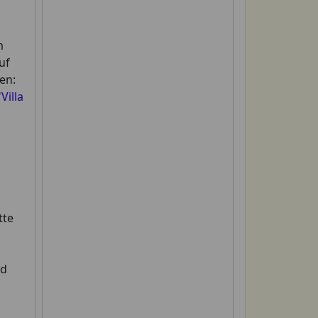
m
uf
en:
Villa
tte
nd