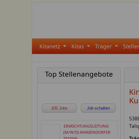
Kitanetz
Kitas
Träger
Stell
Top Stellenangebote
Ki
Ku
105 Jobs
Job schalten
538
Tals
EINRICHTUNGSLEITUNG
(M/W/D) MARIENDORFER
Träg
TEDDYS