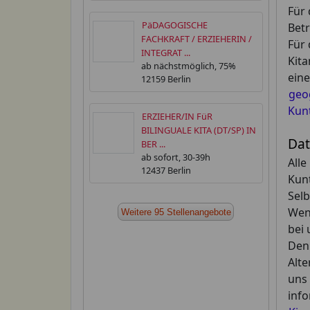
Für 
PäDAGOGISCHE
Betr
FACHKRAFT / ERZIEHERIN /
Für 
INTEGRAT ...
Kita
ab nächstmöglich, 75%
eine
12159 Berlin
geog
Kun
ERZIEHER/IN FüR
BILINGUALE KITA (DT/SP) IN
Dat
BER ...
ab sofort, 30-39h
Alle
12437 Berlin
Kun
Selb
Wenn
Weitere 95 Stellenangebote
bei 
Den 
Alte
uns
info