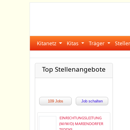
Kitanetz
Kitas
Träger
Stell
Top Stellenangebote
109 Jobs
Job schalten
EINRICHTUNGSLEITUNG
(M/W/D) MARIENDORFER
TEDDYS