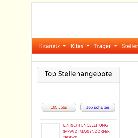
Kitanetz
Kitas
Träger
Stell
Top Stellenangebote
105 Jobs
Job schalten
EINRICHTUNGSLEITUNG
(M/W/D) MARIENDORFER
TEDDYS