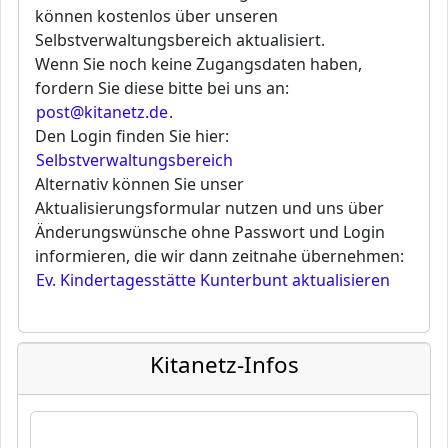
können kostenlos über unseren
Selbstverwaltungsbereich aktualisiert.
Wenn Sie noch keine Zugangsdaten haben,
fordern Sie diese bitte bei uns an:
post@kitanetz.de
.
Den Login finden Sie hier:
Selbstverwaltungsbereich
Alternativ können Sie unser
Aktualisierungsformular nutzen und uns über
Änderungswünsche ohne Passwort und Login
informieren, die wir dann zeitnahe übernehmen:
Ev. Kindertagesstätte Kunterbunt aktualisieren
Kitanetz-Infos