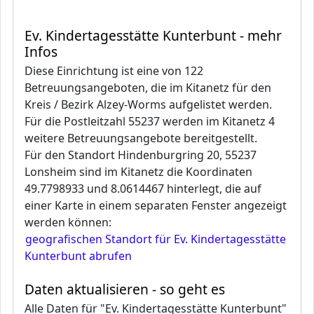
Ev. Kindertagesstätte Kunterbunt - mehr
Infos
Diese Einrichtung ist eine von 122
Betreuungsangeboten, die im Kitanetz für den
Kreis / Bezirk Alzey-Worms aufgelistet werden.
Für die Postleitzahl 55237 werden im Kitanetz 4
weitere Betreuungsangebote bereitgestellt.
Für den Standort Hindenburgring 20, 55237
Lonsheim sind im Kitanetz die Koordinaten
49.7798933 und 8.0614467 hinterlegt, die auf
einer Karte in einem separaten Fenster angezeigt
werden können:
geografischen Standort für Ev. Kindertagesstätte
Kunterbunt abrufen
Daten aktualisieren - so geht es
Alle Daten für "Ev. Kindertagesstätte Kunterbunt"