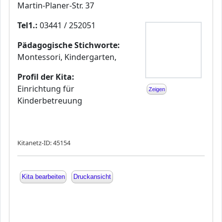
Martin-Planer-Str. 37
Tel1.:
03441 / 252051
Pädagogische Stichworte:
Montessori, Kindergarten,
Profil der Kita:
Einrichtung für
Zeigen
Kinderbetreuung
Kitanetz-ID: 45154
Kita bearbeiten
Druckansicht