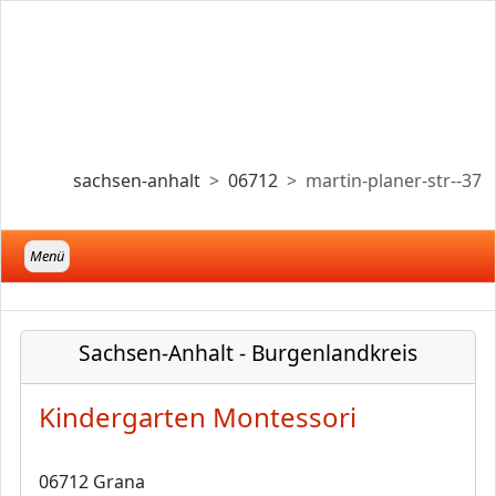
sachsen-anhalt
06712
martin-planer-str--37
Menü
Sachsen-Anhalt - Burgenlandkreis
Kindergarten Montessori
06712 Grana