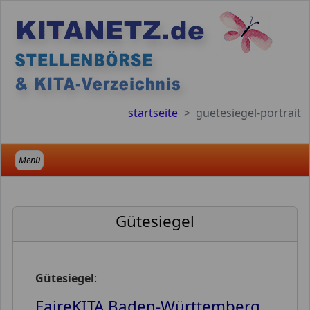
startseite
guetesiegel-portrait
Menü
Gütesiegel
Gütesiegel
:
FaireKITA Baden-Württemberg