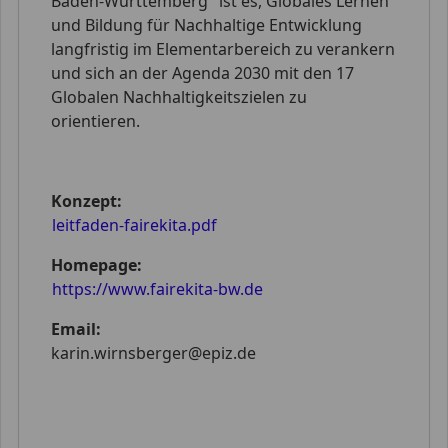
Baden-Württemberg" ist es, Globales Lernen
und Bildung für Nachhaltige Entwicklung
langfristig im Elementarbereich zu verankern
und sich an der Agenda 2030 mit den 17
Globalen Nachhaltigkeitszielen zu
orientieren.
Konzept:
leitfaden-fairekita.pdf
Homepage:
https://www.fairekita-bw.de
Email:
karin.wirnsberger@epiz.de
xx xx xx xx xx xx xx xx xx xx xx xx xx xx xx xx xx
xx xx xx xx xx xx xx xx xx xx xx xx xx xx xx xx xx
xx xx xx xx xx xx xx xx xx