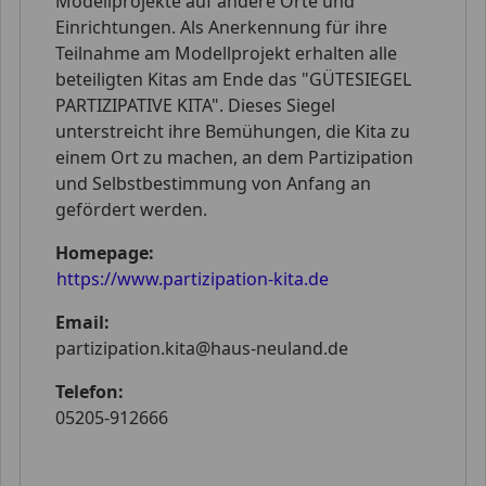
Modellprojekte auf andere Orte und
Einrichtungen. Als Anerkennung für ihre
Teilnahme am Modellprojekt erhalten alle
beteiligten Kitas am Ende das "GÜTESIEGEL
PARTIZIPATIVE KITA". Dieses Siegel
unterstreicht ihre Bemühungen, die Kita zu
einem Ort zu machen, an dem Partizipation
und Selbstbestimmung von Anfang an
gefördert werden.
Homepage:
https://www.partizipation-kita.de
Email:
partizipation.kita@haus-neuland.de
Telefon:
05205-912666
xx xx xx xx xx xx xx xx xx xx xx xx xx xx xx xx xx